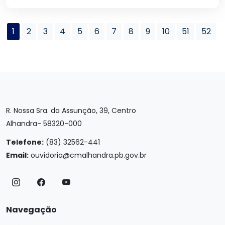
1
2
3
4
5
6
7
8
9
10
51
52
R. Nossa Sra. da Assunção, 39, Centro
Alhandra- 58320-000
Telefone:
(83) 32562-441
Email:
ouvidoria@cmalhandra.pb.gov.br
Navegação