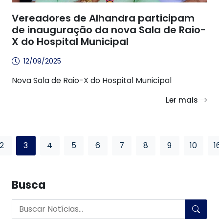
Vereadores de Alhandra participam
de inauguração da nova Sala de Raio-
X do Hospital Municipal
12/09/2025
Nova Sala de Raio-X do Hospital Municipal
Ler mais
2
3
4
5
6
7
8
9
10
1
Busca