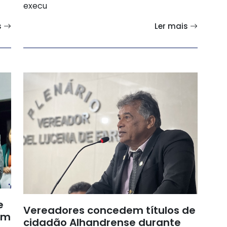
execu
s
Ler mais
e
Vereadores concedem títulos de
em
cidadão Alhandrense durante