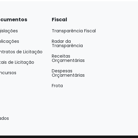
cumentos
Fiscal
islações
Transparência Fiscal
blicações
Radar da
Transparência
tratos de Licitação
Receitas
Orçamentárias
tais de Licitação
Despesas
ncursos
Orçamentárias
Frota
ados