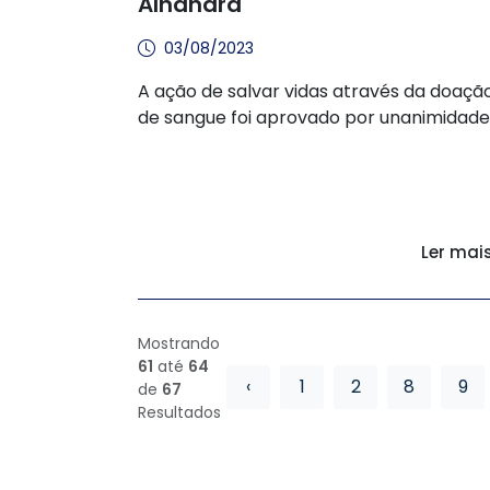
Alhandra
03/08/2023
A ação de salvar vidas através da doaçã
de sangue foi aprovado por unanimidade
Ler mai
Mostrando
61
até
64
‹
1
2
8
9
de
67
Resultados