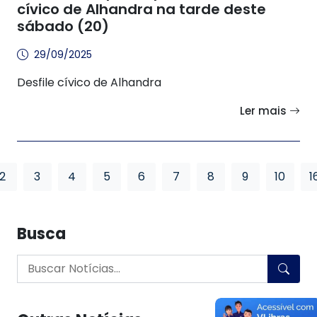
cívico de Alhandra na tarde deste
sábado (20)
29/09/2025
Desfile cívico de Alhandra
Ler mais
2
3
4
5
6
7
8
9
10
1
Busca