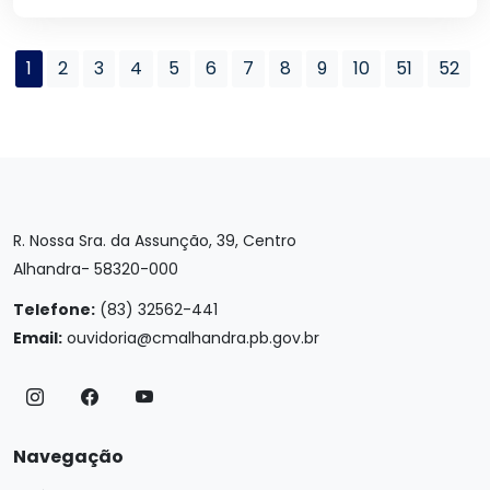
1
2
3
4
5
6
7
8
9
10
51
52
R. Nossa Sra. da Assunção, 39, Centro
Alhandra- 58320-000
Telefone:
(83) 32562-441
Email:
ouvidoria@cmalhandra.pb.gov.br
Navegação