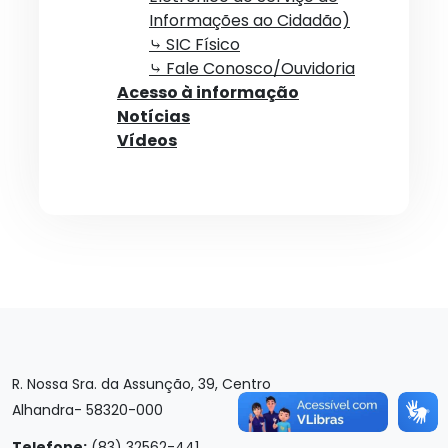
Informações ao Cidadão)
⤷ SIC Físico
⤷ Fale Conosco/Ouvidoria
Acesso à informação
Notícias
Vídeos
R. Nossa Sra. da Assunção, 39, Centro
Alhandra- 58320-000
Telefone:
(83) 32562-441