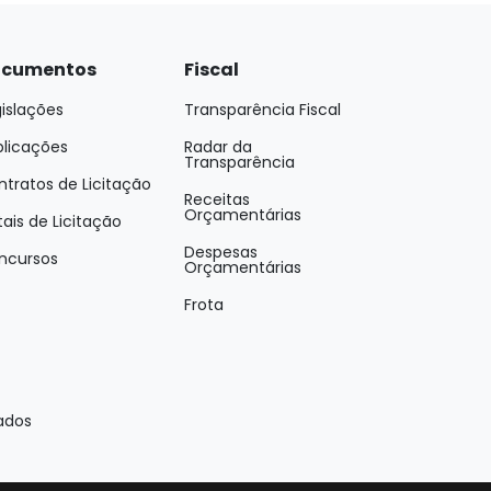
cumentos
Fiscal
islações
Transparência Fiscal
blicações
Radar da
Transparência
tratos de Licitação
Receitas
Orçamentárias
tais de Licitação
Despesas
ncursos
Orçamentárias
Frota
ados