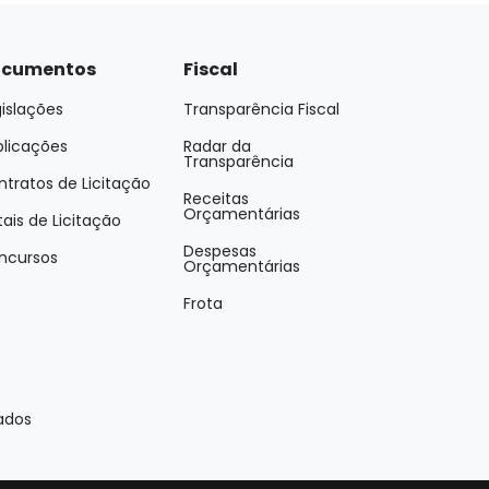
cumentos
Fiscal
islações
Transparência Fiscal
blicações
Radar da
Transparência
tratos de Licitação
Receitas
Orçamentárias
tais de Licitação
Despesas
ncursos
Orçamentárias
Frota
ados