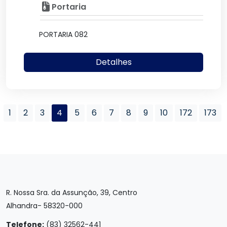
Portaria
PORTARIA 082
Detalhes
1
2
3
4
5
6
7
8
9
10
172
173
R. Nossa Sra. da Assunção, 39, Centro
Alhandra- 58320-000
Telefone:
(83) 32562-441